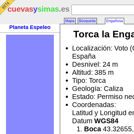
cuevas
y
simas
.es
Mapa
Búsqueda
Engañosa
Planeta Espeleo
Torca la Eng
Localización: Voto (
España
Desnivel: 24 m
Altitud: 385 m
Tipo: Torca
Geología: Caliza
Estado: Permiso ne
Coordenadas:
Latitud y Longitud 
Datum
WGS84
Boca
43.32655,