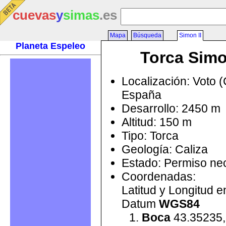
cuevas
y
simas
.es
Mapa
Búsqueda
Simon II
Planeta Espeleo
Torca Simo
Localización: Voto (
España
Desarrollo: 2450 m
Altitud: 150 m
Tipo: Torca
Geología: Caliza
Estado: Permiso ne
Coordenadas:
Latitud y Longitud 
Datum
WGS84
Boca
43.35235,