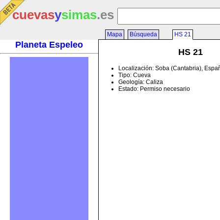
cuevas
y
simas
.es
Mapa
Búsqueda
HS 21
Planeta Espeleo
HS 21
Localización: Soba (Cantabria), Espa
Tipo: Cueva
Geología: Caliza
Estado: Permiso necesario