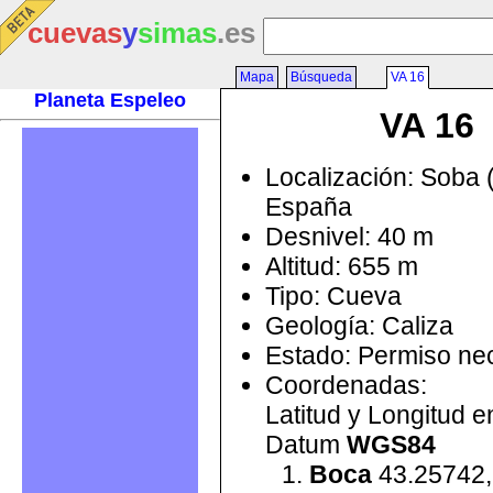
cuevas
y
simas
.es
Mapa
Búsqueda
VA 16
Planeta Espeleo
VA 16
Localización: Soba 
España
Desnivel: 40 m
Altitud: 655 m
Tipo: Cueva
Geología: Caliza
Estado: Permiso ne
Coordenadas:
Latitud y Longitud 
Datum
WGS84
Boca
43.25742,