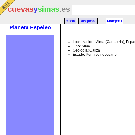
cuevas
y
simas
.es
Mapa
Búsqueda
Motejon I
Planeta Espeleo
Localización: Miera (Cantabria), Esp
Tipo: Sima
Geología: Caliza
Estado: Permiso necesario