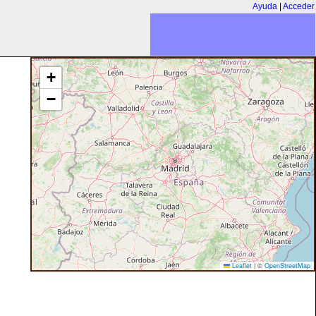
Ayuda
|
Acceder
+
−
Leaflet
|
©
OpenStreetMap