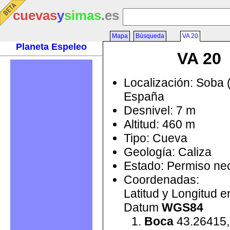
cuevas
y
simas
.es
Mapa
Búsqueda
VA 20
Planeta Espeleo
VA 20
Localización: Soba 
España
Desnivel: 7 m
Altitud: 460 m
Tipo: Cueva
Geología: Caliza
Estado: Permiso ne
Coordenadas:
Latitud y Longitud 
Datum
WGS84
Boca
43.26415,