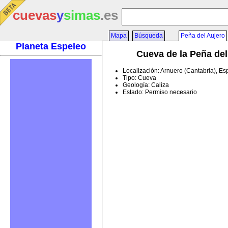
cuevas
y
simas
.es
Mapa
Búsqueda
Peña del Aujero
Planeta Espeleo
Cueva de la Peña del
Localización: Arnuero (Cantabria), E
Tipo: Cueva
Geología: Caliza
Estado: Permiso necesario