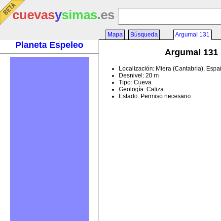
cuevas
y
simas
.es
Mapa
Búsqueda
Argumal 131
Planeta Espeleo
Argumal 131
Localización: Miera (Cantabria), Esp
Desnivel: 20 m
Tipo: Cueva
Geología: Caliza
Estado: Permiso necesario