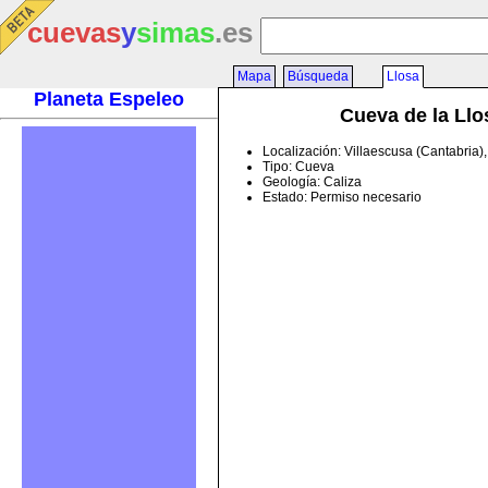
cuevas
y
simas
.es
Mapa
Búsqueda
Llosa
Planeta Espeleo
Cueva de la Llo
Localización: Villaescusa (Cantabria)
Tipo: Cueva
Geología: Caliza
Estado: Permiso necesario