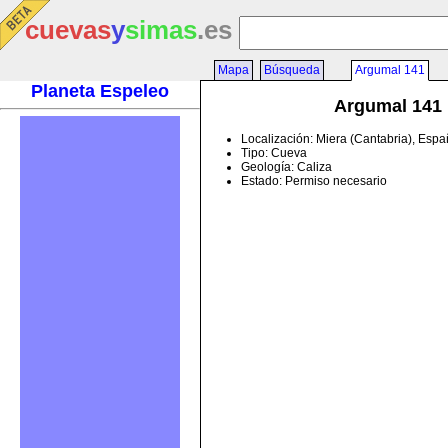
cuevas
y
simas
.es
Mapa
Búsqueda
Argumal 141
Planeta Espeleo
Argumal 141
Localización: Miera (Cantabria), Esp
Tipo: Cueva
Geología: Caliza
Estado: Permiso necesario