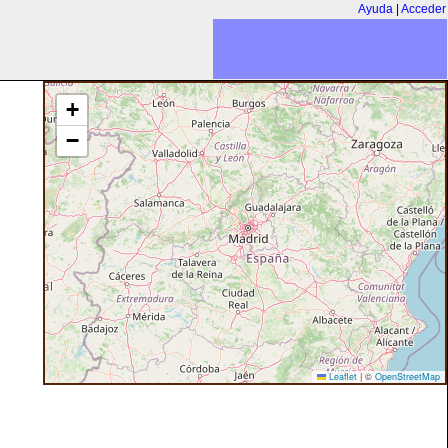
Ayuda
|
Acceder
+
−
Leaflet
|
©
OpenStreetMap