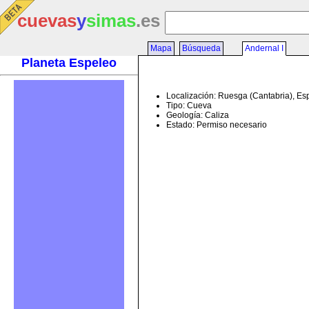
cuevas
y
simas
.es
Mapa
Búsqueda
Andernal I
Planeta Espeleo
Localización: Ruesga (Cantabria), E
Tipo: Cueva
Geología: Caliza
Estado: Permiso necesario