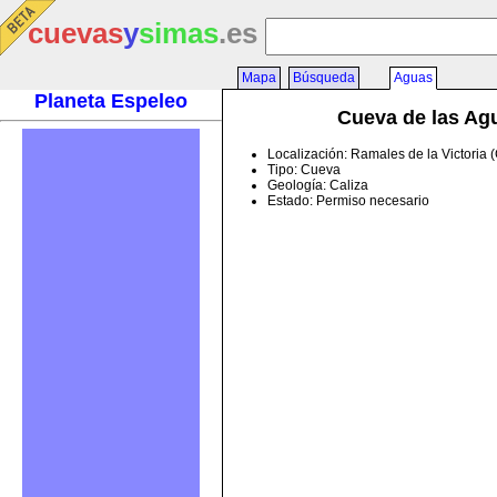
cuevas
y
simas
.es
Mapa
Búsqueda
Aguas
Planeta Espeleo
Cueva de las Ag
Localización: Ramales de la Victoria 
Tipo: Cueva
Geología: Caliza
Estado: Permiso necesario