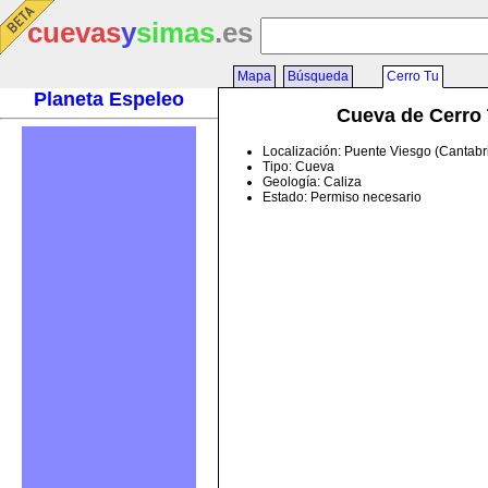
cuevas
y
simas
.es
Mapa
Búsqueda
Cerro Tu
Planeta Espeleo
Cueva de Cerro
Localización: Puente Viesgo (Cantabr
Tipo: Cueva
Geología: Caliza
Estado: Permiso necesario