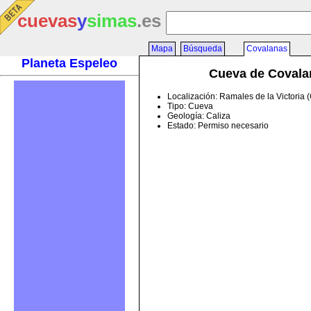
cuevas
y
simas
.es
Mapa
Búsqueda
Covalanas
Planeta Espeleo
Cueva de Covala
Localización: Ramales de la Victoria 
Tipo: Cueva
Geología: Caliza
Estado: Permiso necesario