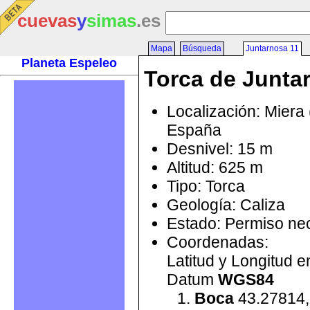
cuevas
y
simas
.es
Mapa
Búsqueda
Juntarnosa 11
Planeta Espeleo
Torca de Junta
Localización: Miera 
España
Desnivel: 15 m
Altitud: 625 m
Tipo: Torca
Geología: Caliza
Estado: Permiso ne
Coordenadas:
Latitud y Longitud 
Datum
WGS84
Boca
43.27814,