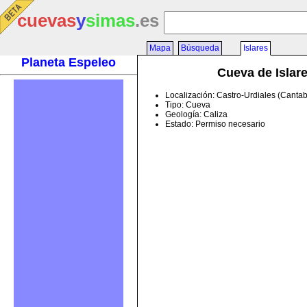
cuevas
y
simas
.es
Mapa
Búsqueda
Islares
Planeta Espeleo
Cueva de Islar
Localización: Castro-Urdiales (Cantab
Tipo: Cueva
Geología: Caliza
Estado: Permiso necesario