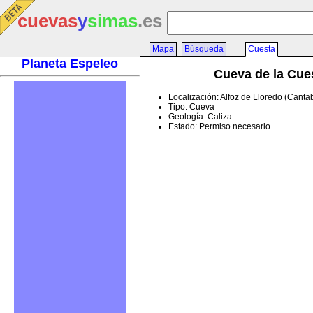
cuevas
y
simas
.es
Mapa
Búsqueda
Cuesta
Planeta Espeleo
Cueva de la Cue
Localización: Alfoz de Lloredo (Canta
Tipo: Cueva
Geología: Caliza
Estado: Permiso necesario