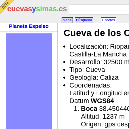
cuevas
y
simas
.es
Mapa
Búsqueda
Chorros
Planeta Espeleo
Cueva de los 
Localización: Riópar
Castilla-La Mancha
Desarrollo: 32500 
Tipo: Cueva
Geología: Caliza
Coordenadas:
Latitud y Longitud 
Datum
WGS84
Boca
38.450440
Altitud: 1237 m
Origen: gps ces