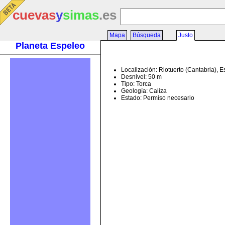
cuevas
y
simas
.es
Mapa
Búsqueda
Justo
Planeta Espeleo
Localización: Riotuerto (Cantabria), 
Desnivel: 50 m
Tipo: Torca
Geología: Caliza
Estado: Permiso necesario