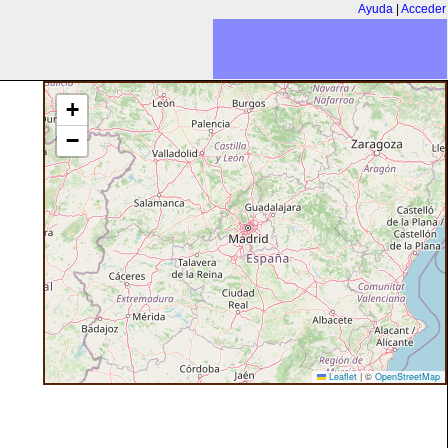
Ayuda
|
Acceder
+
−
Leaflet
|
©
OpenStreetMap