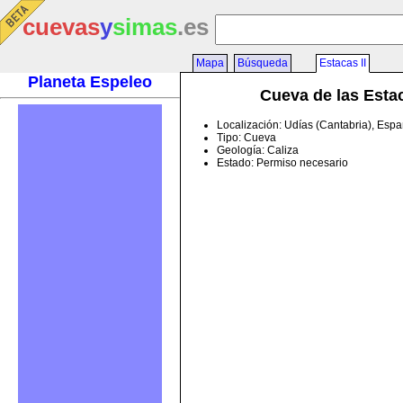
cuevas
y
simas
.es
Mapa
Búsqueda
Estacas II
Planeta Espeleo
Cueva de las Estac
Localización: Udías (Cantabria), Esp
Tipo: Cueva
Geología: Caliza
Estado: Permiso necesario