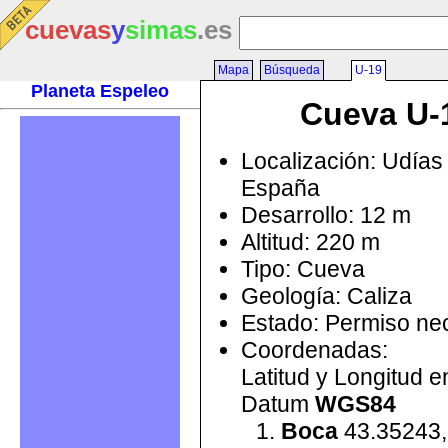
cuevas
y
simas
.es
Mapa
Búsqueda
U-19
Planeta Espeleo
Cueva U-
Localización: Udías 
España
Desarrollo: 12 m
Altitud: 220 m
Tipo: Cueva
Geología: Caliza
Estado: Permiso ne
Coordenadas:
Latitud y Longitud 
Datum
WGS84
Boca
43.35243,