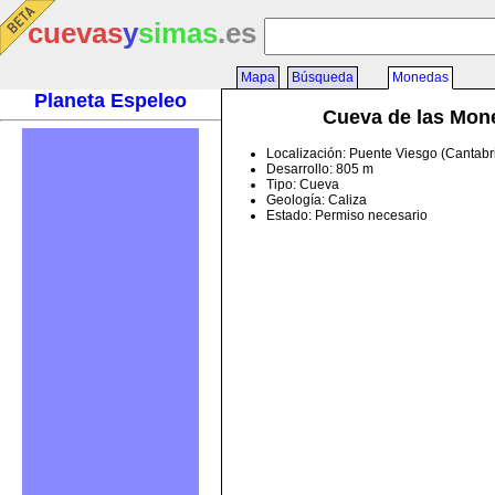
cuevas
y
simas
.es
Mapa
Búsqueda
Monedas
Planeta Espeleo
Cueva de las Mon
Localización: Puente Viesgo (Cantabr
Desarrollo: 805 m
Tipo: Cueva
Geología: Caliza
Estado: Permiso necesario