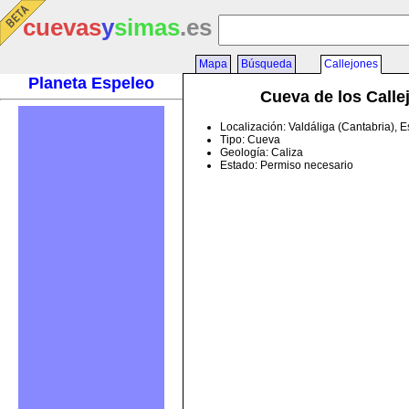
cuevas
y
simas
.es
Mapa
Búsqueda
Callejones
Planeta Espeleo
Cueva de los Calle
Localización: Valdáliga (Cantabria), 
Tipo: Cueva
Geología: Caliza
Estado: Permiso necesario