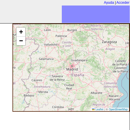
Ayuda
|
Acceder
+
−
Leaflet
|
©
OpenStreetMap