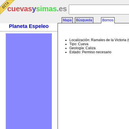
cuevas
y
simas
.es
Mapa
Búsqueda
Bornos
Planeta Espeleo
Localización: Ramales de la Victoria 
Tipo: Cueva
Geología: Caliza
Estado: Permiso necesario