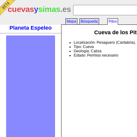
cuevas
y
simas
.es
Mapa
Búsqueda
Pitos
Planeta Espeleo
Cueva de los Pi
Localización: Pesaguero (Cantabria)
Tipo: Cueva
Geología: Caliza
Estado: Permiso necesario