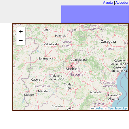
Ayuda
|
Acceder
+
−
Leaflet
|
©
OpenStreetMap