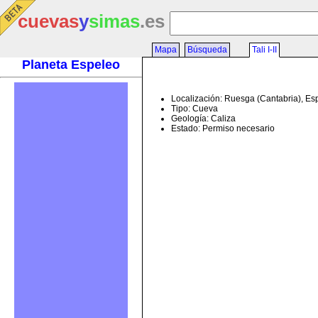
cuevas
y
simas
.es
Mapa
Búsqueda
Tali I-II
Planeta Espeleo
Localización: Ruesga (Cantabria), E
Tipo: Cueva
Geología: Caliza
Estado: Permiso necesario