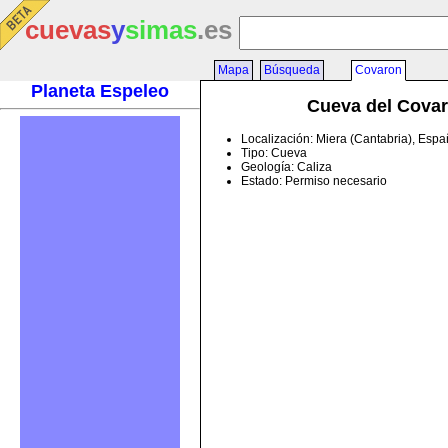
cuevas
y
simas
.es
Mapa
Búsqueda
Covaron
Planeta Espeleo
Cueva del Cova
Localización: Miera (Cantabria), Esp
Tipo: Cueva
Geología: Caliza
Estado: Permiso necesario