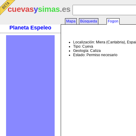
cuevas
y
simas
.es
Mapa
Búsqueda
Fogon
Planeta Espeleo
Localización: Miera (Cantabria), Esp
Tipo: Cueva
Geología: Caliza
Estado: Permiso necesario