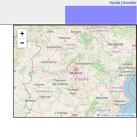
Ayuda
|
Acceder
+
−
Leaflet
|
©
OpenStreetMap