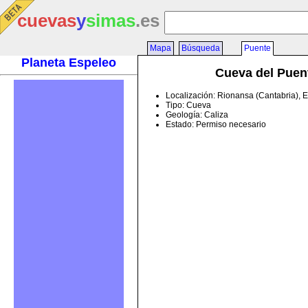
cuevas
y
simas
.es
Mapa
Búsqueda
Puente
Planeta Espeleo
Cueva del Puen
Localización: Rionansa (Cantabria), 
Tipo: Cueva
Geología: Caliza
Estado: Permiso necesario