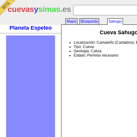
cuevas
y
simas
.es
Mapa
Búsqueda
Sahugo
Planeta Espeleo
Cueva Sahug
Localización: Camaleño (Cantabria),
Tipo: Cueva
Geología: Caliza
Estado: Permiso necesario