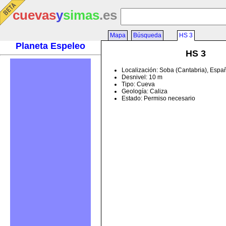
cuevas
y
simas
.es
Mapa
Búsqueda
HS 3
Planeta Espeleo
HS 3
Localización: Soba (Cantabria), Espa
Desnivel: 10 m
Tipo: Cueva
Geología: Caliza
Estado: Permiso necesario