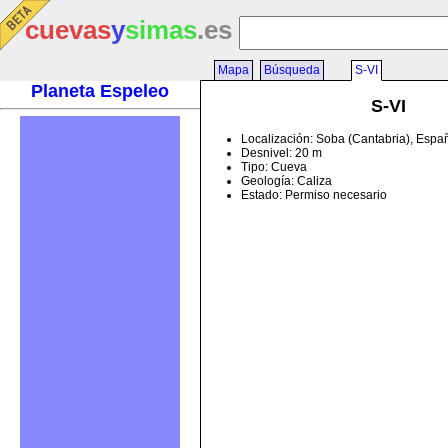
cuevas
y
simas
.es
Mapa
Búsqueda
S-VI
Planeta Espeleo
S-VI
Localización: Soba (Cantabria), Espa
Desnivel: 20 m
Tipo: Cueva
Geología: Caliza
Estado: Permiso necesario