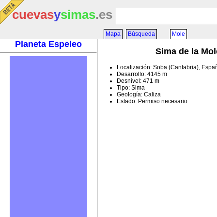
cuevas
y
simas
.es
Mapa
Búsqueda
Mole
Planeta Espeleo
Sima de la Mol
Localización: Soba (Cantabria), Espa
Desarrollo: 4145 m
Desnivel: 471 m
Tipo: Sima
Geología: Caliza
Estado: Permiso necesario