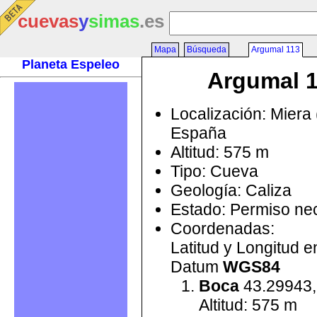
cuevas
y
simas
.es
Mapa
Búsqueda
Argumal 113
Planeta Espeleo
Argumal 
Localización: Miera 
España
Altitud: 575 m
Tipo: Cueva
Geología: Caliza
Estado: Permiso ne
Coordenadas:
Latitud y Longitud 
Datum
WGS84
Boca
43.29943,
Altitud: 575 m