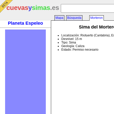
cuevas
y
simas
.es
Mapa
Búsqueda
Morteron
Planeta Espeleo
Sima del Morte
Localización: Riotuerto (Cantabria), 
Desnivel: 15 m
Tipo: Sima
Geología: Caliza
Estado: Permiso necesario