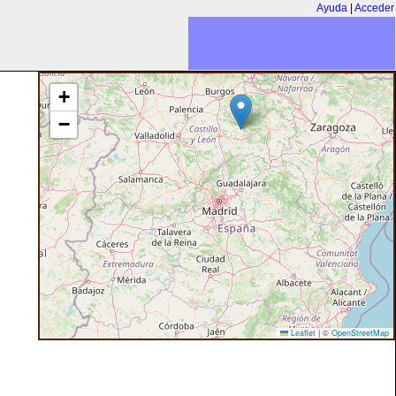
Ayuda
|
Acceder
+
−
Leaflet
|
©
OpenStreetMap