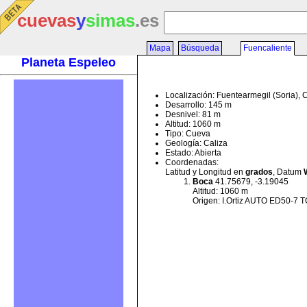
cuevas
y
simas
.es
Mapa
Búsqueda
Fuencaliente
Planeta Espeleo
Localización: Fuentearmegil (Soria), 
Desarrollo: 145 m
Desnivel: 81 m
Altitud: 1060 m
Tipo: Cueva
Geología: Caliza
Estado: Abierta
Coordenadas:
Latitud y Longitud en
grados
, Datum
Boca
41.75679, -3.19045
Altitud: 1060 m
Origen: I.Ortiz AUTO ED50-7 