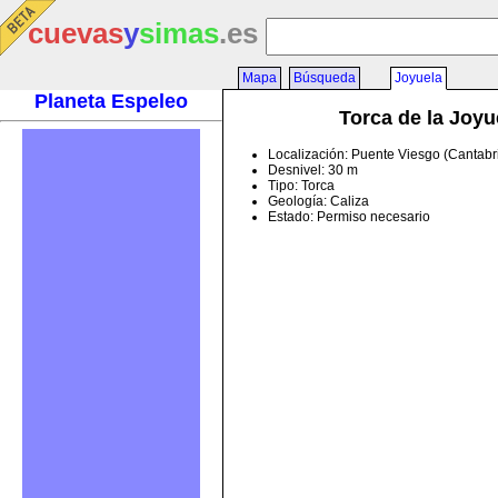
cuevas
y
simas
.es
Mapa
Búsqueda
Joyuela
Planeta Espeleo
Torca de la Joyu
Localización: Puente Viesgo (Cantabr
Desnivel: 30 m
Tipo: Torca
Geología: Caliza
Estado: Permiso necesario