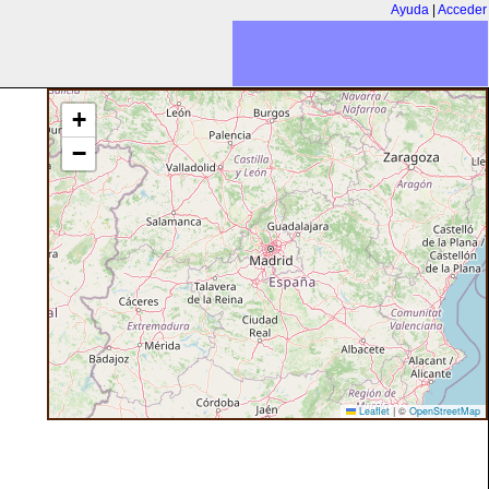
Ayuda
|
Acceder
+
−
Leaflet
|
©
OpenStreetMap