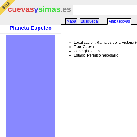
cuevas
y
simas
.es
Mapa
Búsqueda
Ambascovas
Planeta Espeleo
Localización: Ramales de la Victoria 
Tipo: Cueva
Geología: Caliza
Estado: Permiso necesario