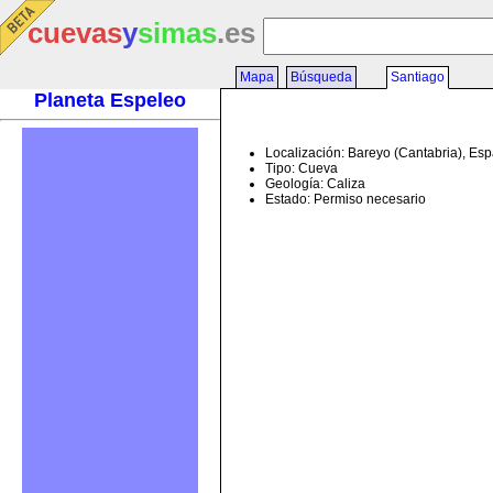
cuevas
y
simas
.es
Mapa
Búsqueda
Santiago
Planeta Espeleo
Localización: Bareyo (Cantabria), Es
Tipo: Cueva
Geología: Caliza
Estado: Permiso necesario