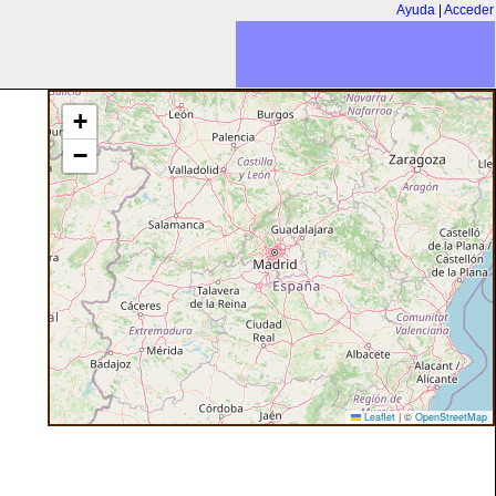
Ayuda
|
Acceder
+
−
Leaflet
|
©
OpenStreetMap