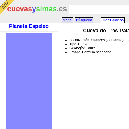
cuevas
y
simas
.es
Mapa
Búsqueda
Tres Palacios
Planeta Espeleo
Cueva de Tres Pal
Localización: Suances (Cantabria), 
Tipo: Cueva
Geología: Caliza
Estado: Permiso necesario