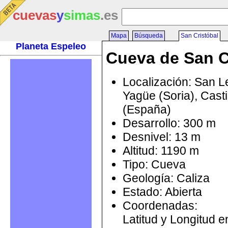
cuevas
y
simas
.es
Mapa
Búsqueda
San Cristóbal
Planeta Espeleo
Cueva de San C
Localización: San 
Yagüe (Soria), Casti
(España)
Desarrollo: 300 m
Desnivel: 13 m
Altitud: 1190 m
Tipo: Cueva
Geología: Caliza
Estado: Abierta
Coordenadas:
Latitud y Longitud 