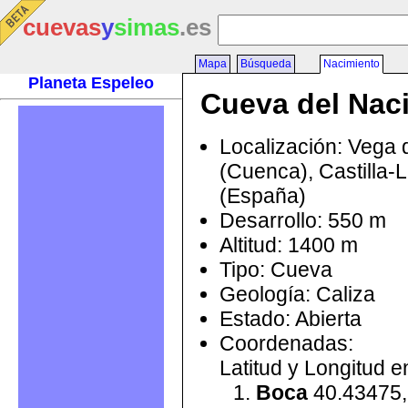
cuevas
y
simas
.es
Mapa
Búsqueda
Nacimiento
Planeta Espeleo
Cueva del Nac
Localización: Vega
(Cuenca), Castilla
(España)
Desarrollo: 550 m
Altitud: 1400 m
Tipo: Cueva
Geología: Caliza
Estado: Abierta
Coordenadas:
Latitud y Longitud 
Boca
40.43475,