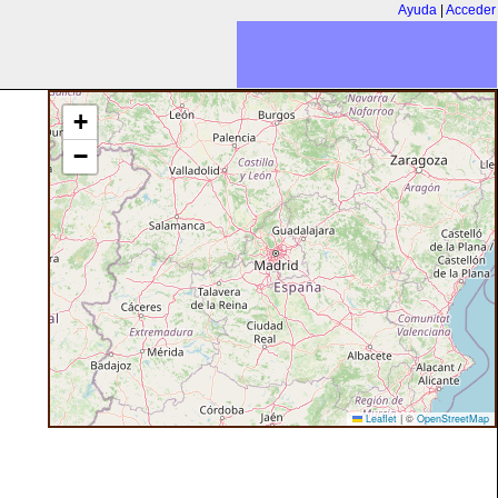
Ayuda
|
Acceder
+
−
Leaflet
|
©
OpenStreetMap