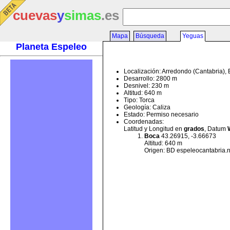
cuevas
y
simas
.es
Mapa
Búsqueda
Yeguas
Planeta Espeleo
Localización: Arredondo (Cantabria),
Desarrollo: 2800 m
Desnivel: 230 m
Altitud: 640 m
Tipo: Torca
Geología: Caliza
Estado: Permiso necesario
Coordenadas:
Latitud y Longitud en
grados
, Datum
Boca
43.26915, -3.66673
Altitud: 640 m
Origen: BD espeleocantabria.