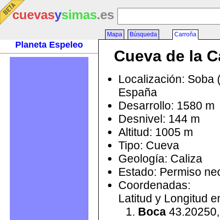
cuevas
y
simas
.es
Mapa
Búsqueda
Carroña
Planeta Espeleo
Cueva de la C
Localización: Soba 
España
Desarrollo: 1580 m
Desnivel: 144 m
Altitud: 1005 m
Tipo: Cueva
Geología: Caliza
Estado: Permiso ne
Coordenadas:
Latitud y Longitud 
Boca
43.20250,