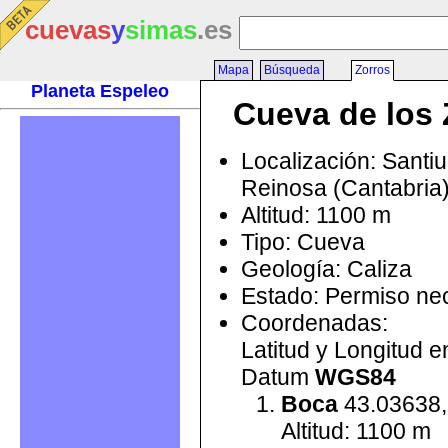
cuevas
y
simas
.es
Mapa
Búsqueda
Zorros
Planeta Espeleo
Cueva de los 
Localización: Santi
Reinosa (Cantabria
Altitud: 1100 m
Tipo: Cueva
Geología: Caliza
Estado: Permiso ne
Coordenadas:
Latitud y Longitud 
Datum
WGS84
Boca
43.03638,
Altitud: 1100 m