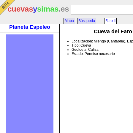
cuevas
y
simas
.es
Mapa
Búsqueda
Faro II
Planeta Espeleo
Cueva del Faro 
Localización: Miengo (Cantabria), Es
Tipo: Cueva
Geología: Caliza
Estado: Permiso necesario