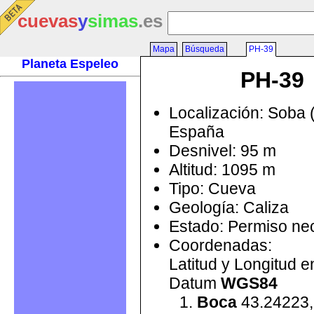
cuevas
y
simas
.es
Mapa
Búsqueda
PH-39
Planeta Espeleo
PH-39
Localización: Soba 
España
Desnivel: 95 m
Altitud: 1095 m
Tipo: Cueva
Geología: Caliza
Estado: Permiso ne
Coordenadas:
Latitud y Longitud 
Datum
WGS84
Boca
43.24223,