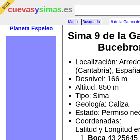
cuevas
y
simas
.es
Mapa
Búsqueda
9 de la Garma d
Planeta Espeleo
Sima 9 de la G
Bucebro
Localización: Arred
(Cantabria), Españ
Desnivel: 166 m
Altitud: 850 m
Tipo: Sima
Geología: Caliza
Estado: Permiso ne
Coordenadas:
Latitud y Longitud 
Boca
43.25645,