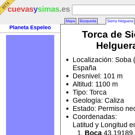
cuevas
y
simas
.es
Mapa
Búsqueda
Sierra Helguera
Planeta Espeleo
Torca de Si
Helguer
Localización: Soba 
España
Desnivel: 101 m
Altitud: 1100 m
Tipo: Torca
Geología: Caliza
Estado: Permiso ne
Coordenadas:
Latitud y Longitud 
Boca
43.19189,