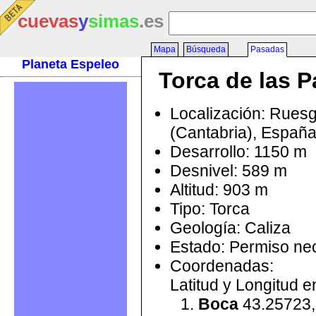
cuevas
y
simas
.es
Mapa
Búsqueda
Pasadas
Planeta Espeleo
Torca de las 
Localización: Rues
(Cantabria), Españ
Desarrollo: 1150 m
Desnivel: 589 m
Altitud: 903 m
Tipo: Torca
Geología: Caliza
Estado: Permiso ne
Coordenadas:
Latitud y Longitud 
Boca
43.25723,